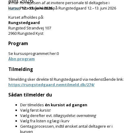
juni 2026
Vi har fornøjelsen af at invitere personale til deltagelse i
Home
kursus
Personale kursus på Rungstedgaard 12.–13. juni 2026
12.–13. juni 2026
.
Kurset afholdes på:
Rungstedgaard
Rungsted Strandvej 107
2960 Rungsted Kyst
Program
Se kursusprogrammet her:0
Åbn program
Tilmelding
Tilmelding sker direkte til Rungstedgaard via nedenstående link:
https://rungstedgaard.nemtilmeld.dk/274/
Sådan tilmelder du
Der tilmeldes
én kursist ad gangen
Vælg først
kursist
Vælg derefter evt.
tillægsydelse: overnatning
Vælg fra listen og læg i kurv
Gentag processen, indtil ønsket antal deltagere er i
kurven