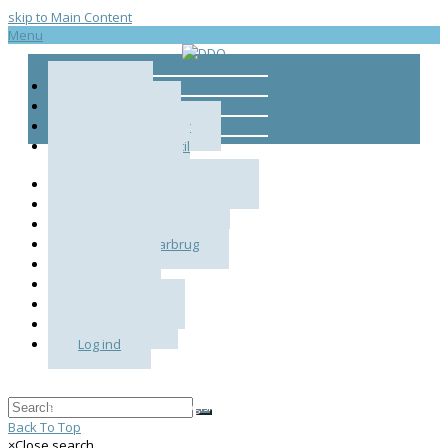
skip to Main Content
Menu
Forside
Bestyrelsen
Love og vedtægter
Bekymringsbrev til
Danske Regioner
Dermatologirapport 2017
Gældende takstkort
Valideringsskema
Regler for vikarbrug
FAPS-nyt
E-kvis
Vejledninger
Ny i praksis
Log ind
© 2026 — Dansk Dermatologisk Organisation
Back To Top
×
Close search