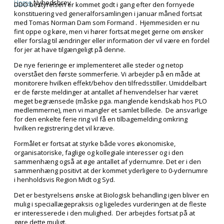
Home
Nyhedsbrev
DDO bestyrelsen er kommet godt i gang efter den fornyede
konstituering ved generalforsamlingen i januar måned fortsat
med Tomas Norman Dam som Formand . Hjemmesiden er nu
fint oppe og køre, men vi hører fortsat meget gerne om ønsker
eller forslag til ændringer eller information der vil være en fordel
for jer at have tilgængeligt på denne.
De nye ferieringe er implementeret alle steder og netop
overstået den første sommerferie. Vi arbejder på en måde at
monitorere hvilken effekt/behov den tilfredsstiller. Umiddelbart
er de første meldinger at antallet af henvendelser har været
meget begrænsede (måske pga. manglende kendskab hos PLO
medlemmerne), men vi mangler et samlet billede. De ansvarlige
for den enkelte ferie ring vil få en tilbagemelding omkring
hvilken registrering det vil kræve.
Formålet er fortsat at styrke både vores økonomiske,
organisatoriske, faglige og kollegiale interesser og i den
sammenhæng også at øge antallet af ydernumre. Det er i den
sammenhæng positivt at der kommet yderligere to 0-ydernumre
i henholdsvis Region Midt og Syd.
Det er bestyrelsens ønske at Biologisk behandling igen bliver en
mulig i speciallægepraksis og ligeledes vurderingen at de fleste
er interesserede i den mulighed. Der arbejdes fortsat på at
gøre dette muligt.