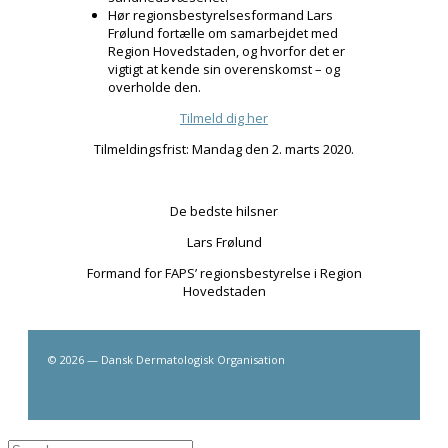
Hør regionsbestyrelsesformand Lars
Frølund fortælle om samarbejdet med
Region Hovedstaden, og hvorfor det er
vigtigt at kende sin overenskomst – og
overholde den.
Tilmeld dig her
Tilmeldingsfrist: Mandag den 2. marts 2020.
De bedste hilsner
Lars Frølund
Formand for FAPS’ regionsbestyrelse i Region
Hovedstaden
© 2026 — Dansk Dermatologisk Organisation