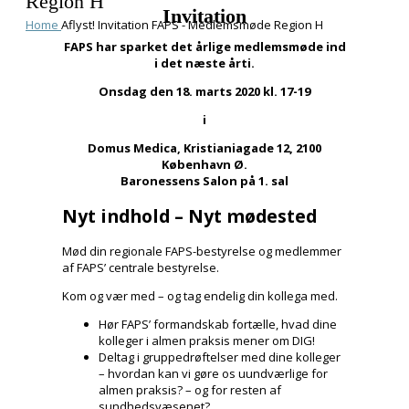
Region H
Invitation
Home
Aflyst! Invitation FAPS - Medlemsmøde Region H
FAPS har sparket det årlige medlemsmøde
ind
i det næste årti.
Onsdag den 18. marts 2020 kl. 17-19
i
Domus Medica, Kristianiagade 12, 2100
København Ø.
Baronessens Salon på 1. sal
Nyt indhold – Nyt mødested
Mød din regionale FAPS-bestyrelse og medlemmer
af FAPS’ centrale bestyrelse.
Kom og vær med – og tag endelig din kollega med.
Hør FAPS’ formandskab fortælle, hvad dine
kolleger i almen praksis mener om DIG!
Deltag i gruppedrøftelser med dine kolleger
– hvordan kan vi gøre os uundværlige for
almen praksis? – og for resten af
sundhedsvæsenet?