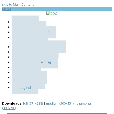
skip to Main Content
Menu
Forside
Bestyrelsen
Love og vedtægter
Bekymringsbrev til
Danske Regioner
Dermatologirapport 2017
Gældende takstkort
Valideringsskema
Regler for vikarbrug
FAPS-nyt
E-kvis
Vejledninger
Ny i praksis
Log ind
Downloads
:
full (571x288)
|
medium (300x151)
|
thumbnail
(300x288)